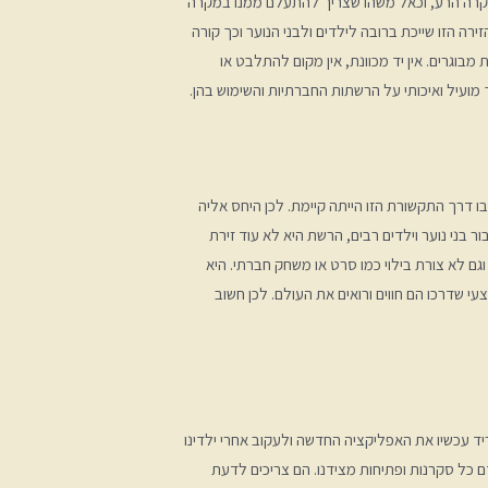
מקרה הרע, וכאל משהו שצריך להתעלם ממנו במקרה
ירה הזו שייכת ברובה לילדים ולבני הנוער וכך קורה
בוגרים. אין יד מכוונת, אין מקום להתלבט או
מועיל ואיכותי על הרשתות החברתיות והשימוש בהן.
בו דרך התקשורת הזו הייתה קיימת. לכן היחס אליה
ר בני נוער וילדים רבים, הרשת היא לא עוד זירת
גם לא צורת בילוי כמו סרט או משחק חברתי. היא
עי שדרכו הם חווים ורואים את העולם. לכן חשוב
ריד עכשיו את האפליקציה החדשה ולעקוב אחרי ילדינו
 כל סקרנות ופתיחות מצידנו. הם צריכים לדעת