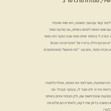
שירי, מנהלת מרכז טו"ב
ליצור קשר עם נוער משוטט, היא חוויה שתמיד
פעם שאני ניגשת לפתוח בשיחה, אני מודעת מאוד
ו. זכורה לי במיוחד שיחה אחת שבה הפער הזה מאוד
גשתי שני נערים בני 14 שהקרינו סביבם הילה ברורה של 'החברים הכי טובים'.
 מבית הספר, והם ענו : "מה פתאום? מהאינסטגרם
ו הופתעתי, ואם לומר את האמת, אפילו נלחצתי.
יות היה זר ולא מוכר לי, ובעיקר מבהיל. מה
פגיעות שמתרחשות שם, ולכן פצחתי איתם בשיחת
א נמשכה בדיוק שתי דקות, ולאחריה הם שלפו את
לעדי.