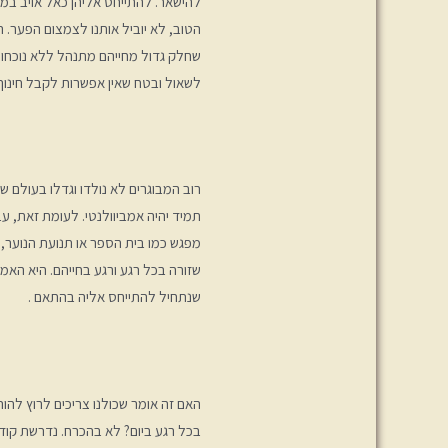
להישאר. להתייחס אליהן כאל אויב ב
הטוב, לא יוביל אותנו לצמצום הפער. הז
שחלק גדול מחייהם מתנהל ללא נוכחות מ
לשאול ובטח שאין אפשרות לקבל חינוך 
רוב המבוגרים לא נולדו וגדלו בעולם ש
תמיד יהיה אמביוולנטי. לעומת זאת, עבו
מפגש כמו בית הספר או תנועת הנוער, ו
שזורה בכל רגע ורגע בחייהם. היא האמצ
שנתחיל להתייחס אליה בהתאם .
האם זה אומר שכולנו צריכים לרוץ להו
בכל רגע ביום? לא בהכרח. נדרשת קודם