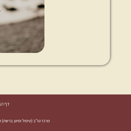
דף הב
מרכז טו"ב (טיפול וסיוע ברשת) הוקם ע"י