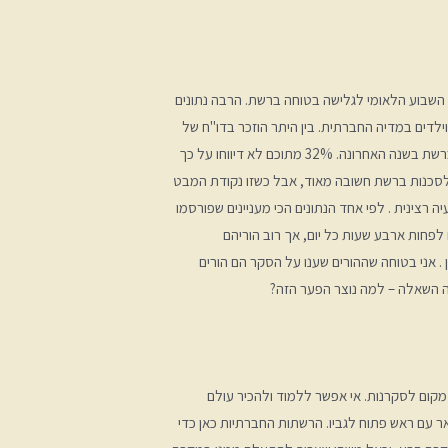
 השבוע הלאומי לגלישה בטוחה ברשת. הרבה נתונים
וילדים במדיה החברתית. בין היתר הוזכר בדו"ח של
מוקד 105 כי 43% מבני הנוער נפגעו ברשת בשנה האחרונה. 32% מתוכם לא דיווחו על כך
 לסכנות ברשת חשובה מאוד, אבל כשזו נקודת המבט
ה רצינית . לפי אחד הנתונים הכי מעניינים שפורסמו
ם לפחות ארבע שעות כל יום, אך רוב הוריהם
. אני בטוחה שההורים שענו על הסקר הם הורים
ולה השאלה – למה נוצר הפער הזה?
קום לסקרנות. אי אפשר ללמוד ולהכיר עולם
ר עם ראש פתוח לגביו. הרשתות החברתיות כאן כדי