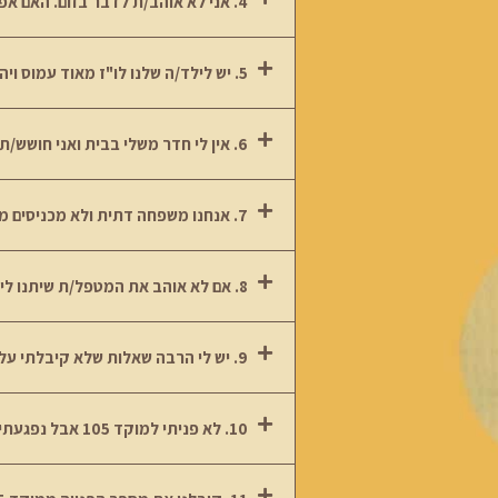
4. אני לא אוהב/ת לדבר בזום. האם אפשר להגיע למפגשים פיזיים?
5. יש לילד/ה שלנו לו"ז מאוד עמוס ויהיה קשה לנו להתחייב לשעה קבועה בשבוע. האם אפשר לקבוע כל שבוע זמן אחר?
6. אין לי חדר משלי בבית ואני חושש/ת שישמעו אותי, מה אפשר לעשות?
7. אנחנו משפחה דתית ולא מכניסים מחשב הביתה. יש דרכים נוספות לקבל את הטיפול?
8. אם לא אוהב את המטפל/ת שיתנו לי, אפשר לשנות?
9. יש לי הרבה שאלות שלא קיבלתי עליהם מענה כאן, איך אפשר לקבל עוד מידע?
10. לא פניתי למוקד 105 אבל נפגעתי ברשת והייתי רוצה לקבל טיפול. האם אפשר לפנות ישר אליכם?